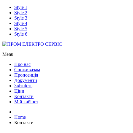
Style 1
Style 2
Style 3
Style 4
Style 5
Style 6
Menu
Про нас
Споживачам
Пропозиція
Документи
Звітність
Ціни
Контакти
Мій кабінет
Home
Контакти